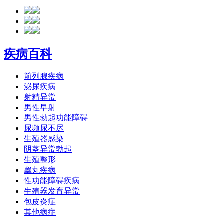
疾病百科
前列腺疾病
泌尿疾病
射精异常
男性早射
男性勃起功能障碍
尿频尿不尽
生殖器感染
阴茎异常勃起
生殖整形
睾丸疾病
性功能障碍疾病
生殖器发育异常
包皮炎症
其他病症