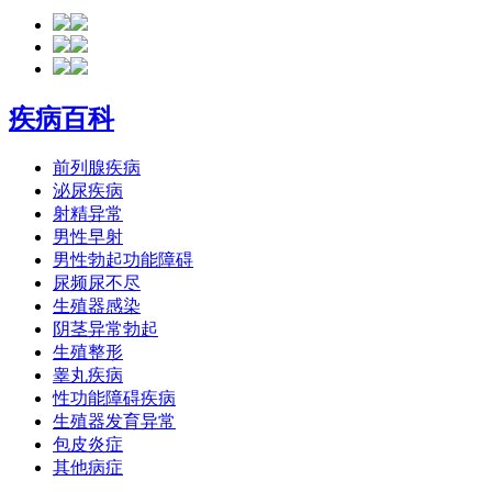
疾病百科
前列腺疾病
泌尿疾病
射精异常
男性早射
男性勃起功能障碍
尿频尿不尽
生殖器感染
阴茎异常勃起
生殖整形
睾丸疾病
性功能障碍疾病
生殖器发育异常
包皮炎症
其他病症