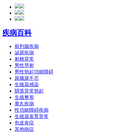
疾病百科
前列腺疾病
泌尿疾病
射精异常
男性早射
男性勃起功能障碍
尿频尿不尽
生殖器感染
阴茎异常勃起
生殖整形
睾丸疾病
性功能障碍疾病
生殖器发育异常
包皮炎症
其他病症