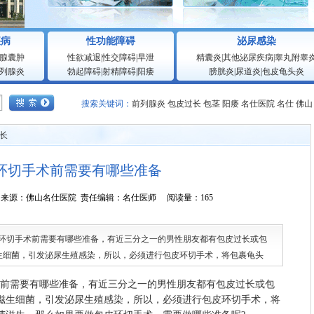
疾病
性功能障碍
泌尿感染
腺囊肿
性欲减退
|
性交障碍
|
早泄
精囊炎
|
其他泌尿疾病
|
睾丸附睾
列腺炎
勃起障碍
|
射精障碍
|
阳痿
膀胱炎
|
尿道炎
|
包皮龟头炎
搜索关键词：
前列腺炎
包皮过长
包茎
阳痿
名仕医院
名仕
佛山
长
环切手术前需要有哪些准备
7:19:01 来源：佛山名仕医院 责任编辑：名仕医师 阅读量：165
切手术前需要有哪些准备，有近三分之一的男性朋友都有包皮过长或包
生细菌，引发泌尿生殖感染，所以，必须进行包皮环切手术，将包裹龟头
么如果要做包皮环切手术
前需要有哪些准备，有近三分之一的男性朋友都有包皮过长或包
滋生细菌，引发泌尿生殖感染，所以，必须进行包皮环切手术，将