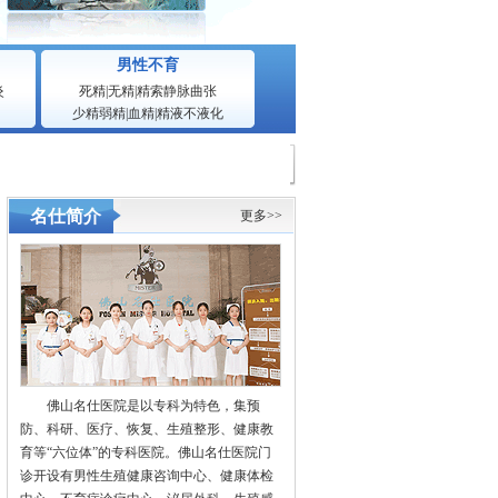
男性不育
炎
死精
|
无精
|
精索静脉曲张
少精弱精
|
血精
|
精液不液化
名仕简介
更多>>
佛山名仕医院是以专科为特色，集预
防、科研、医疗、恢复、生殖整形、健康教
育等“六位体”的专科医院。佛山名仕医院门
诊开设有男性生殖健康咨询中心、健康体检