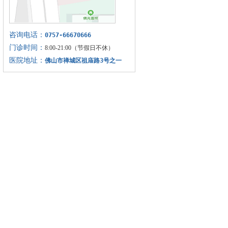
咨询电话：
0757-66670666
门诊时间：
8:00-21:00（节假日不休）
医院地址：
佛山市禅城区祖庙路3号之一
(仁寿寺向北20米)