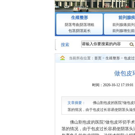
生殖整形
前列腺
阴茎弯曲
|
阴茎增粗
前列腺痛
|
前列
包茎
|
阴茎延长
前列腺增生
|
前
搜索
当前所在位置：
首页
>
生殖整形
>
包皮过
做包皮
时间：2020-10-12 1
文章摘要：
佛山割包皮的医院?做包皮环
茎的情况，由于包皮过长容易使阴茎头滋
的包皮切除，这样才能防止细菌滋生。那
佛山割包皮的医院?做包皮环切手术
茎的情况，由于包皮过长容易使阴茎头