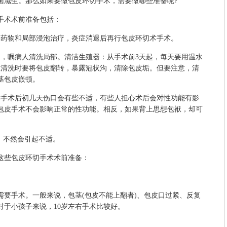
菌滋生。那么如果要做包皮环切手术，需要做哪些准备呢?
术术前准备包括：
药物和局部浸泡治疗，炎症消退后再行包皮环切术手术。
嘱病人清洗局部。清洁生殖器：从手术前3天起，每天要用温水
。在清洗时要将包皮翻转，暴露冠状沟，清除包皮垢。但要注意，清
茎包皮嵌顿。
手术后初几天伤口会有些不适，有些人担心术后会对性功能有影
包皮手术不会影响正常的性功能。相反，如果背上思想包袱，却可
，不然会引起不适。
些包皮环切手术术前准备：
手术。一般来说，包茎(包皮不能上翻者)、包皮口过紧、反复
对于小孩子来说，10岁左右手术比较好。