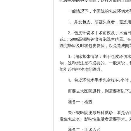
包裹龟头的包皮切除，这样才能防止细
一般情况下，小医院的包皮环切术手
1、并发包皮、阴茎头炎者，需选用
2、包皮环切术手术前夜及手术当日，
或1：5000高锰酸钾溶液泡洗生殖器
洗完毕应及时将包皮复位，以免造成阴
3、消除紧张情绪：由于包皮环切术
响，这种想法是不必要的。一般来说，
能引起精神性功能障碍。
4、包皮环切术手术先空腹4-6小时
而要去大医院进行，则需要有以下这
准备一：检查
去正规医院泌尿外科就诊，看是否需要
发生包皮炎、影响性生活者需要手术。
准备二：手术方式