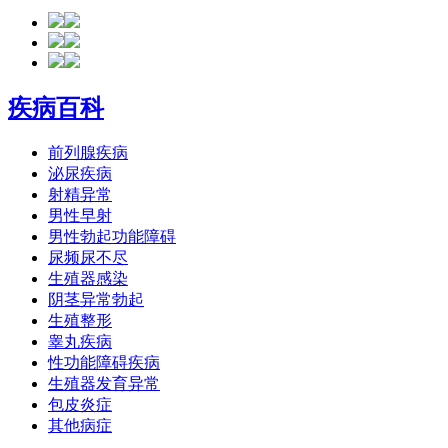
疾病百科
前列腺疾病
泌尿疾病
射精异常
男性早射
男性勃起功能障碍
尿频尿不尽
生殖器感染
阴茎异常勃起
生殖整形
睾丸疾病
性功能障碍疾病
生殖器发育异常
包皮炎症
其他病症