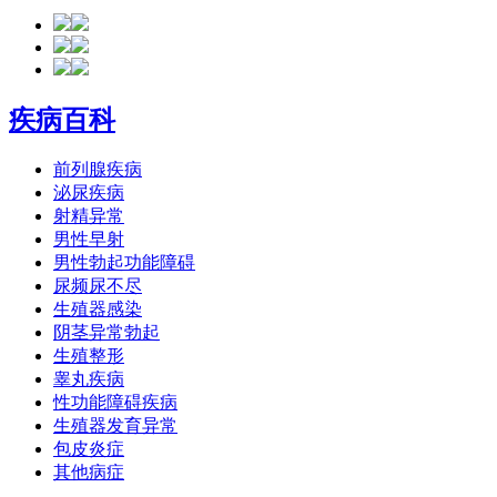
疾病百科
前列腺疾病
泌尿疾病
射精异常
男性早射
男性勃起功能障碍
尿频尿不尽
生殖器感染
阴茎异常勃起
生殖整形
睾丸疾病
性功能障碍疾病
生殖器发育异常
包皮炎症
其他病症