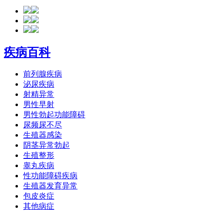
疾病百科
前列腺疾病
泌尿疾病
射精异常
男性早射
男性勃起功能障碍
尿频尿不尽
生殖器感染
阴茎异常勃起
生殖整形
睾丸疾病
性功能障碍疾病
生殖器发育异常
包皮炎症
其他病症