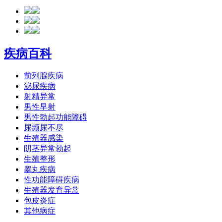
疾病百科
前列腺疾病
泌尿疾病
射精异常
男性早射
男性勃起功能障碍
尿频尿不尽
生殖器感染
阴茎异常勃起
生殖整形
睾丸疾病
性功能障碍疾病
生殖器发育异常
包皮炎症
其他病症