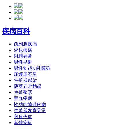
疾病百科
前列腺疾病
泌尿疾病
射精异常
男性早射
男性勃起功能障碍
尿频尿不尽
生殖器感染
阴茎异常勃起
生殖整形
睾丸疾病
性功能障碍疾病
生殖器发育异常
包皮炎症
其他病症