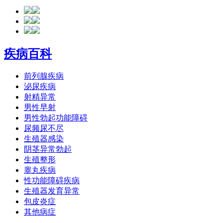
疾病百科
前列腺疾病
泌尿疾病
射精异常
男性早射
男性勃起功能障碍
尿频尿不尽
生殖器感染
阴茎异常勃起
生殖整形
睾丸疾病
性功能障碍疾病
生殖器发育异常
包皮炎症
其他病症