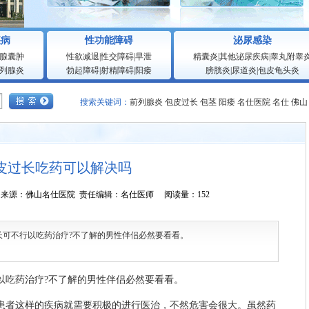
疾病
性功能障碍
泌尿感染
腺囊肿
性欲减退
|
性交障碍
|
早泄
精囊炎
|
其他泌尿疾病
|
睾丸附睾
列腺炎
勃起障碍
|
射精障碍
|
阳痿
膀胱炎
|
尿道炎
|
包皮龟头炎
搜索关键词：
前列腺炎
包皮过长
包茎
阳痿
名仕医院
名仕
佛山
皮过长吃药可以解决吗
0:56:59 来源：佛山名仕医院 责任编辑：名仕医师 阅读量：152
不行以吃药治疗?不了解的男性伴侣必然要看看。
吃药治疗?不了解的男性伴侣必然要看看。
者这样的疾病就需要积极的进行医治，不然危害会很大。虽然药