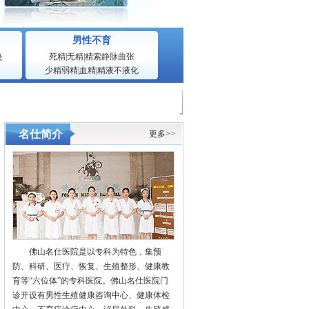
男性不育
炎
死精
|
无精
|
精索静脉曲张
少精弱精
|
血精
|
精液不液化
名仕简介
更多>>
佛山名仕医院是以专科为特色，集预
防、科研、医疗、恢复、生殖整形、健康教
育等“六位体”的专科医院。佛山名仕医院门
诊开设有男性生殖健康咨询中心、健康体检