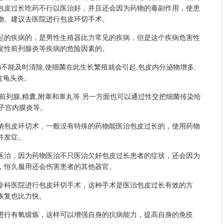
包皮过长吃药不行以医治好，并且还会因为药物的毒副作用，使患
物。建议去医院进行包皮环切手术。
的疾病的，是男性生殖器比力常见的疾病，但是这个疾病危害性
发性前列腺炎等疾病的危险因素的。
能及时清除,使细菌在此生长繁殖就会引起,包皮内分泌物增多,
皮龟头炎。
列腺,精囊,附睾和睾丸等.另一方面也可以通过性交把细菌传染给
,子宫内膜炎等。
包皮环切术，一般没有特殊的药物能医治包皮过长的，使用药物
并发症。
治，因为药物医治不只医治欠好包皮过长患者的症状，还会因为
，恒久服用还会伤害患者的其他器官。
科医院进行包皮环切手术，这种手术是医治包皮过长有效的方
恢复也比力快。
行有氧锻炼，这样可以增强自身的抗病能力，提高自身的免疫