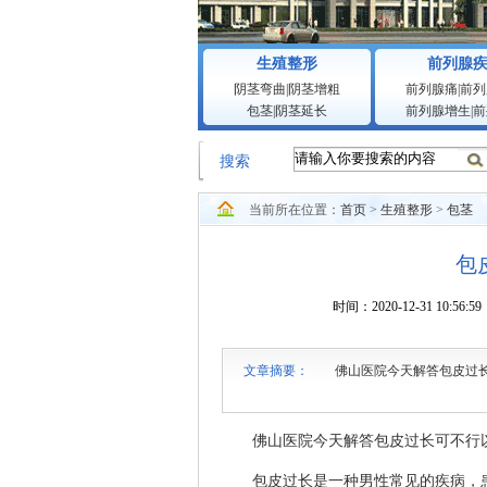
生殖整形
前列腺
阴茎弯曲
|
阴茎增粗
前列腺痛
|
前列
包茎
|
阴茎延长
前列腺增生
|
前
搜索
当前所在位置：
首页
>
生殖整形
>
包茎
包
时间：2020-12-31 1
文章摘要：
佛山医院今天解答包皮过长可
佛山医院今天解答包皮过长可不行以
包皮过长是一种男性常见的疾病，患