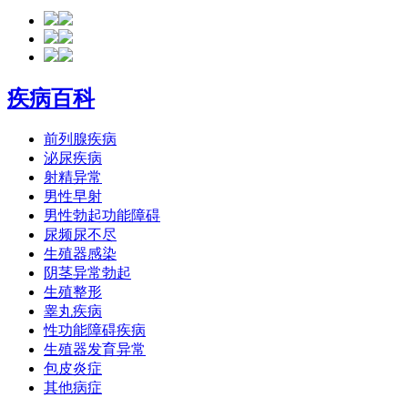
疾病百科
前列腺疾病
泌尿疾病
射精异常
男性早射
男性勃起功能障碍
尿频尿不尽
生殖器感染
阴茎异常勃起
生殖整形
睾丸疾病
性功能障碍疾病
生殖器发育异常
包皮炎症
其他病症