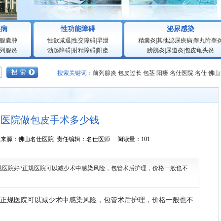
疾病
性功能障碍
泌尿感染
腺囊肿
性欲减退
|
性交障碍
|
早泄
精囊炎
|
其他泌尿疾病
|
睾丸附睾
列腺炎
勃起障碍
|
射精障碍
|
阳痿
膀胱炎
|
尿道炎
|
包皮龟头炎
搜索关键词：
前列腺炎
包皮过长
包茎
阳痿
名仕医院
名仕
佛山
山医院做包皮手术多少钱
0:26:53 来源：佛山名仕医院 责任编辑：名仕医师 阅读量：101
院好?正规医院可以减少术中感染风险，包管术后护理，价格一般也不
正规医院可以减少术中感染风险，包管术后护理，价格一般也不