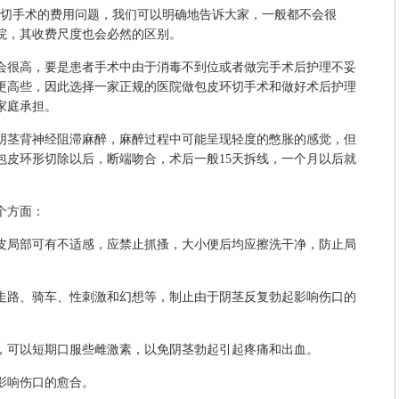
切手术的费用问题，我们可以明确地告诉大家，一般都不会很
院，其收费尺度也会必然的区别。
很高，要是患者手术中由于消毒不到位或者做完手术后护理不妥
更高些，因此选择一家正规的医院做包皮环切手术和做好术后护理
家庭承担。
茎背神经阻滞麻醉，麻醉过程中可能呈现轻度的憋胀的感觉，但
包皮环形切除以后，断端吻合，术后一般15天拆线，一个月以后就
个方面：
局部可有不适感，应禁止抓搔，大小便后均应擦洗干净，防止局
路、骑车、性刺激和幻想等，制止由于阴茎反复勃起影响伤口的
可以短期口服些雌激素，以免阴茎勃起引起疼痛和出血。
响伤口的愈合。