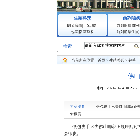
生殖整形
前列腺
阴茎弯曲
|
阴茎增粗
前列腺痛
|
前列
包茎
|
阴茎延长
前列腺增生
|
前
搜索
当前所在位置：
首页
>
生殖整形
>
包茎
佛
时间：2021-01-04 1
文章摘要：
做包皮手术去佛山哪家正规医
会很贵。
做包皮手术去佛山哪家正规医院好?
会很贵。