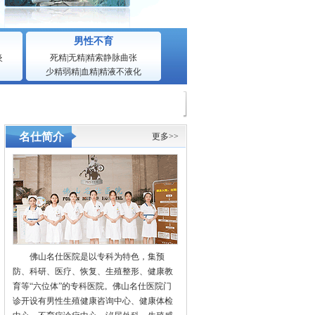
男性不育
炎
死精
|
无精
|
精索静脉曲张
少精弱精
|
血精
|
精液不液化
名仕简介
更多>>
佛山名仕医院是以专科为特色，集预
防、科研、医疗、恢复、生殖整形、健康教
育等“六位体”的专科医院。佛山名仕医院门
诊开设有男性生殖健康咨询中心、健康体检