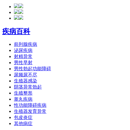
疾病百科
前列腺疾病
泌尿疾病
射精异常
男性早射
男性勃起功能障碍
尿频尿不尽
生殖器感染
阴茎异常勃起
生殖整形
睾丸疾病
性功能障碍疾病
生殖器发育异常
包皮炎症
其他病症