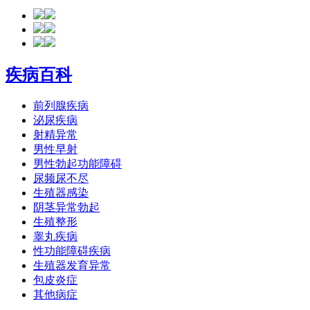
疾病百科
前列腺疾病
泌尿疾病
射精异常
男性早射
男性勃起功能障碍
尿频尿不尽
生殖器感染
阴茎异常勃起
生殖整形
睾丸疾病
性功能障碍疾病
生殖器发育异常
包皮炎症
其他病症